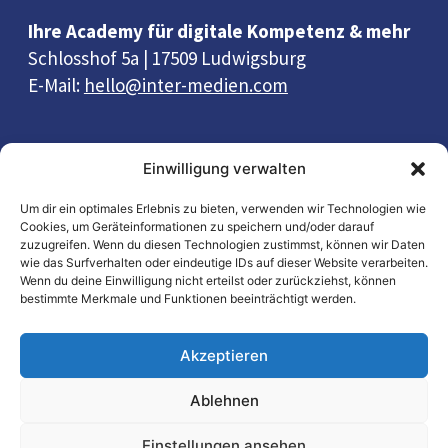
Ihre Academy für digitale Kompetenz & mehr
Schlosshof 5a | 17509 Ludwigsburg
E-Mail:
hello@inter-medien.com
Quick Links
Einwilligung verwalten
Wissen
Um dir ein optimales Erlebnis zu bieten, verwenden wir Technologien wie
Cookies, um Geräteinformationen zu speichern und/oder darauf
Workshops
zuzugreifen. Wenn du diesen Technologien zustimmst, können wir Daten
Wiki
wie das Surfverhalten oder eindeutige IDs auf dieser Website verarbeiten.
Wenn du deine Einwilligung nicht erteilst oder zurückziehst, können
Helpdesk
bestimmte Merkmale und Funktionen beeinträchtigt werden.
Informationen
Akzeptieren
Impressum
Ablehnen
Datenschutz
AGB
Einstellungen ansehen