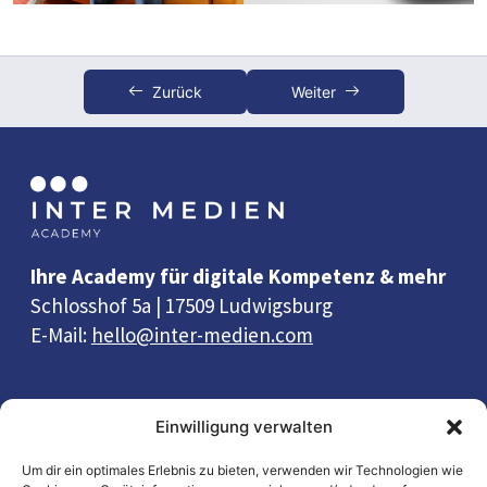
Hell & dunkel
Modern & natürlich
Zurück
Weiter
Minimalistisch & farbig
Rund & eckig
Modern & elegant (Schriften)
Geschwungen & statisch (Schriften)
Ihre Academy für digitale Kompetenz & mehr
Schmal & gefüllt (Icons)
Schlosshof 5a | 17509 Ludwigsburg
E-Mail:
hello@inter-medien.com
Kompakt & luftig
Emotional & informativ (Bilder)
Quick Links
Einwilligung verwalten
Farben
Wissen
Um dir ein optimales Erlebnis zu bieten, verwenden wir Technologien wie
Abschluss des Workshops
0/1