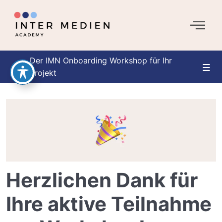
Der IMN Onboarding Workshop für Ihr
Projekt
Einleitung
0/1
Die Basis
0/4
Die Onlinepräsenz
0/4
Das Design
0/12
Herzlichen Dank für
Abschluss des Workshops
0/1
Ihre aktive Teilnahme
Vielen Dank für Ihre Teilnahme!