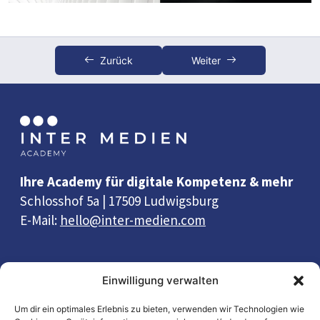
Hell & dunkel
Modern & natürlich
Zurück
Weiter
Minimalistisch & farbig
Rund & eckig
Modern & elegant (Schriften)
Geschwungen & statisch (Schriften)
Ihre Academy für digitale Kompetenz & mehr
Schmal & gefüllt (Icons)
Schlosshof 5a | 17509 Ludwigsburg
E-Mail:
hello@inter-medien.com
Kompakt & luftig
Emotional & informativ (Bilder)
Quick Links
Einwilligung verwalten
Farben
Wissen
Um dir ein optimales Erlebnis zu bieten, verwenden wir Technologien wie
Abschluss des Workshops
0/1